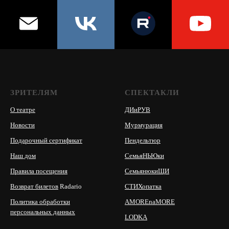
ЗРИТЕЛЯМ
СПЕКТАКЛИ
О театре
ДИиРУВ
Новости
Мурмурация
Подарочный сертификат
Пендельтюр
Наш дом
СемьяНЬЮки
Правила посещения
СемьянюкиЩИ
Возврат билетов
Radario
СТИХопатка
Политика обработки
AMOREnaMORE
персональных данных
LODKA